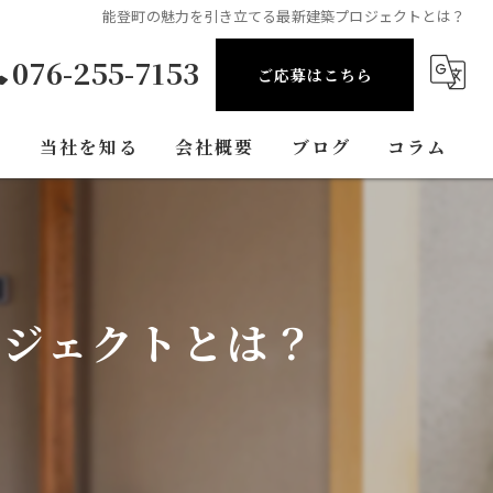
能登町の魅力を引き立てる最新建築プロジェクトとは？
076-255-7153
ご応募はこちら
問
当社を知る
会社概要
ブログ
コラム
正社員
経験者
ロジェクトとは？
現場作業員
現場監督
金沢市の建築