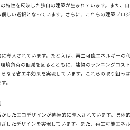
能登町の自然と建築の共存を目指すプロジェクト
域の特性を反映した独自の建築が生まれています。また、
地域の景観を守るための建築デザイン
も優しい選択となっています。さらに、これらの建築プロ
自然保護と建築の調和を図る技術
生態系を考慮した持続可能な建築
能登町の自然を体感できる建築空間の提案
的に導入されています。たとえば、再生可能エネルギーの
、環境負荷の低減を図るとともに、建物のランニングコス
さらなる省エネ効果を実現しています。これらの取り組み
ます。
践
活かしたエコデザインが積極的に導入されています。具体
根ざしたデザインを実現しています。また、再生可能エネ