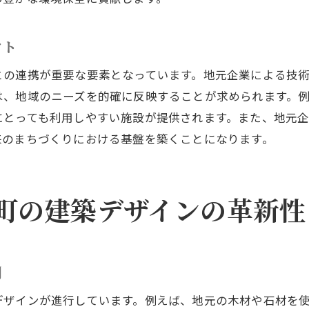
住民の意見を取り入れた建築プロジェクト
安全で快適な住環境の実現
クト
住民の健康を考慮した建築設計
との連携が重要な要素となっています。地元企業による技
能登町での建築が促進する持続可能な地域発展の展望
は、地域のニーズを的確に反映することが求められます。
持続可能な発展を支えるエコ建築の役割
にとっても利用しやすい施設が提供されます。また、地元
来のまちづくりにおける基盤を築くことになります。
地域資源の循環利用と建築プロジェクト
再生可能エネルギーを活用した建築の未来
地域コミュニティの発展を促す建築計画
町の建築デザインの革新性
環境保護を考慮した持続可能な建築手法
能登町の未来を見据えた地域開発のビジョン
能登町の豊かな自然を取り込む最新建築プロジェクトの
例
自然環境を生かした建築の美しさ
デザインが進行しています。例えば、地元の木材や石材を