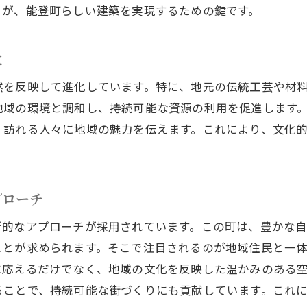
とが、能登町らしい建築を実現するための鍵です。
地元の自然をテーマにした建築デザイン
能登町の未来を形作る最新建築プロジェクトの意義
化
未来志向の建築プロジェクトの目的
地域活性化を目指した建築の役割
然を反映して進化しています。特に、地元の伝統工芸や材
若者に魅力あるまちづくりと建築設計
地域の環境と調和し、持続可能な資源の利用を促進します
、訪れる人々に地域の魅力を伝えます。これにより、文化
能登町の未来を支えるインフラ整備の重要性
持続可能な未来を考慮した建築の方向性
地域社会における建築プロジェクトの影響
プローチ
地域の特色を活かした能登町の建築技術の進化
新的なアプローチが採用されています。この町は、豊かな
伝統技術と現代技術の融合
ことが求められます。そこで注目されるのが地域住民と一
能登町特有の気候を考慮した建築技術
に応えるだけでなく、地域の文化を反映した温かみのある
地域資源を活用した環境配慮型建築
ることで、持続可能な街づくりにも貢献しています。これ
最新の建築技術と地元職人の協力