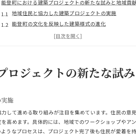
能登町における建築プロジェクトの新たな試みと地域貢
地域住民と協力した建築プロジェクトの実施
能登町の文化を反映した建築様式の進化
公共スペースの設計における新しいアプローチ
地域経済を活性化する建築プロジェクトの効果
持続可能な建築資材の活用と地域貢献
地元企業との連携による建築プロジェクト
プロジェクトの新たな試み
自然と調和する能登町の建築デザインの革新性
自然素材を活かした建築デザインの事例
環境に優しい建築技術の導入
の実施
地域特性を考慮したエコデザインの実践
協力して進める取り組みが注目を集めています。住民の意
能登町の景観を生かした建築プロジェクト
度を高めます。具体的には、地域でのワークショップやア
自然光を活用した省エネ建築の工夫
のようなプロセスは、プロジェクト完了後も住民が愛着を