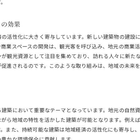
す。
地域文化を反映した独自の建築手法
能登町の技術革新が生む新しい建築スタイル
トの効果
能登町で実現する観光インフラと建築の新しい融合
済の活性化に大きく寄与しています。新しい建築物の建設
観光客を魅了する建築デザインの探求
や商業スペースの開発は、観光客を呼び込み、地元の商業
観光目的地としての建築の役割
ンが観光資源として注目を集めており、訪れる人々に新た
地元観光資源を活かした建築インフラ
が促進されるのです。このような取り組みは、地域の未来
地域観光と建築プロジェクトの相乗効果
観光インフラ整備と地域経済への影響
能登町の魅力を高める観光施設の建設
能登町の建築プロジェクトがもたらす住民への快適空間
る建築において重要なテーマとなっています。地元の自然
住民の生活を豊かにする空間デザイン
ながら地域の特性を活かした建築が可能となります。例え
地域住民が集えるコミュニティスペースの創出
す。また、持続可能な建築は地域経済の活性化にも寄与し
住環境を改善するための建築技術の適用
の豊かな環境保全に貢献します。