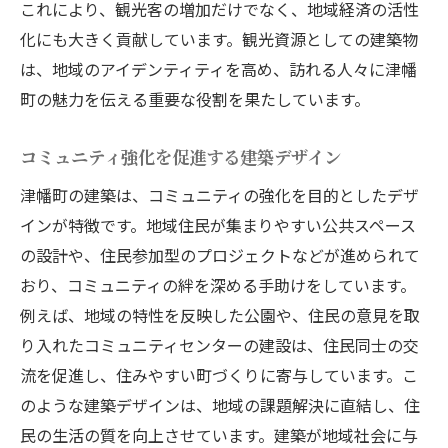
これにより、観光客の増加だけでなく、地域経済の活性
建築の創造が石川県河北郡に与える影響を深掘
化にも大きく貢献しています。観光資源としての建築物
り
は、地域のアイデンティティを高め、訪れる人々に津幡
河北郡全体での建築トレンドの変化
町の魅力を伝える重要な役割を果たしています。
インフラ整備が地域社会に与える恩恵
コミュニティ強化を促進する建築デザイン
地域文化を反映した建築の重要性
津幡町の建築は、コミュニティの強化を目的としたデザ
河北郡における住宅需要の展望
インが特徴です。地域住民が集まりやすい公共スペース
建設業界の発展がもたらす地域の未来
の設計や、住民参加型のプロジェクトなどが進められて
地域経済の成長を促進する建築の力
おり、コミュニティの絆を深める手助けをしています。
津幡町での建築が訪れる人々に提供する価値と
例えば、地域の特性を反映した公園や、住民の意見を取
は
り入れたコミュニティセンターの建設は、住民同士の交
観光スポットとしての建築物
流を促進し、住みやすい町づくりに寄与しています。こ
訪問者にとっての魅力ある空間作り
のような建築デザインは、地域の課題解決に直結し、住
文化交流を促進する建築の可能性
民の生活の質を向上させています。建築が地域社会に与