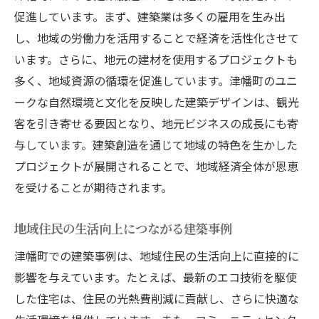
促進しています。まず、建築業は多くの雇用を生み出
住みやすさを追求した設計事例
し、地域の労働力を活用することで経済を活性化させて
地域の歴史を反映した建築プロジェクト
います。さらに、地元の建材を使用するプロジェクトも
津幡町独自の建築スタイルの探求
多く、地域資源の循環を促進しています。津幡町のユニ
石川県津幡町での最新技術を駆使した建築挑戦
ークな自然環境と文化を反映した建築デザインは、観光
最先端技術を取り入れた建築プロジェクト
客を引き寄せる要因となり、地元ビジネスの成長にも寄
スマートホーム化の進展とその影響
与しています。建築創造を通じて地域の特色を生かした
環境負荷を軽減する革新的な技術
プロジェクトが展開されることで、地域経済全体が恩恵
安全性を高める新しい建築技法
を受けることが期待されます。
建築情報モデリング（BIM）の活用事例
地域住民の生活向上につながる建築事例
デジタル技術が建築デザインにもたらす変
津幡町での建築事例は、地域住民の生活向上に直接的に
革
影響を与えています。たとえば、最新のエコ技術を駆使
津幡町の自然が建築デザインにもたらす新たな
した住宅は、住民の光熱費削減に貢献し、さらに快適な
価値