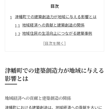
目次
津幡町での建築創造力が地域に与える影響とは
地域経済への貢献と建築創造の関係
地域住民の生活向上につながる建築事例
観光資源としての建築物の可能性
コミュニティ強化を促進する建築デザイン
教育機関との連携による建築教育の重要性
持続可能な建築が地域環境に与える影響
津幡町での建築創造力が地域に与える
地域の特性を活かした津幡町の建築プロジェク
影響とは
トの魅力
地元素材を活用した持続可能な建築
地域経済への貢献と建築創造の関係
伝統と現代美の融合を図る建築デザイン
地域の風土に根ざした建築の価値
津幡町における建築創造は、地域経済への貢献を大いに