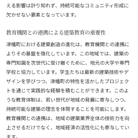
える影響は計り知れず、持続可能なコミュニティ形成に
利用者目線で考える快適な建築デザイン
欠かせない要素となっています。
地域の魅力を伝える建築ストーリー
訪れる人々を迎え入れるホスピタリティ
教育機関との連携による建築教育の重要性
石川県津幡町の独自文化と建築の融合が生む未
津幡町における建築創造の進化は、教育機関との連携に
来
よりその基盤を強化しています。この地域では、建築の
伝統文化を継承する現代建築
専門知識を次世代に受け継ぐために、地元の大学や専門
地域アイデンティティを反映した建築作品
学校と協力しています。学生たちは最新の建築技術やデ
未来志向の革新的な建築デザイン
ザインを学びつつ、津幡町の特性を活かしたプロジェク
文化資源としての建築の可能性
トを通じて実践的な経験を積むことができます。このよ
地域社会とともに歩む建築の姿
うな教育体制は、若い世代が地域の発展に寄与しつつ、
持続可能な建築の理念を体現することを可能にします。
次世代に伝えるべき建築の価値
教育機関との連携は、地域の建築業界全体の技術力を向
上させるだけでなく、地域経済の活性化にも寄与してい
ます。