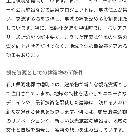
生活環境を提供しています。また、コミュニティセンタ
自然環境を取り入れたエコ建築
ーや公共施設などの建築プロジェクトは、地域住民が集
景観を活かした建築デザインの工夫
い、交流する場を提供し、地域の絆を深める役割を果た
自然災害に強い建築の設計方法
しています。特に、高齢化が進む津幡町では、バリアフ
地域の生態系を保護する設計理念
リー設計の施設が重要で、こうした建築は住民の生活の
自然光を利用した快適な空間作り
質を向上させるだけでなく、地域全体の幸福感を高める
四季を感じる建築デザインの魅力
効果もあります。
津幡町の建築プロジェクトが地域発展にどのよ
観光資源としての建築物の可能性
うに寄与するか
石川県河北郡津幡町では、建築物が新たな観光資源とし
地域活性化プロジェクトと建築の役割
て注目されています。地域の特性を活かしたユニークな
経済成長を支える建築インフラ
デザインや、最新技術を駆使した建築は、訪れる人々に
新規建設がもたらす雇用創出効果
新たな驚きと発見を提供します。例えば、歴史的建造物
持続可能な地域発展を支える建築
のリノベーションや、新しい観光施設の建設は、地域の
観光客を呼び込む魅力的な建築物
文化と自然を融合し、独特の魅力を生み出しています。
地域住民の暮らしを改善する建築事例