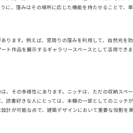
新築時にニッチを取り入れる際の注意
ように、窪みはその場所に応じた機能を持たせることで、
ニッチ利用で後悔しない建築計画
ニッチ壁の施工例を徹底解説
実際のニッチ壁施工例を紹介
があります。例えば、窓周りの窪みを利用して、自然光を
ニッチ壁施工での工夫とポイント
アート作品を展示するギャラリースペースとして活用できま
施工例から学ぶニッチの活用方法
ニッチ壁が住宅に与える印象とは
建築現場でのニッチ施工の実例
ニッチ壁を取り入れた建築デザイン
力は、その多様性にあります。ニッチは、ただの収納スペ
ニッチ棚が空間に与える影響
ば、読書好きな人にとっては、本棚の一部としてのニッチ
な設計が可能な点で、建築デザインにおいて重要な役割を
ニッチ棚が建築空間にもたらす変化
建築デザインにおけるニッチ棚の役割
ニッチ棚を用いた空間有効活用法