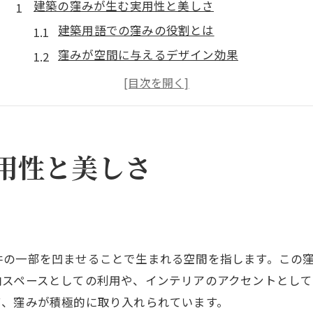
建築の窪みが生む実用性と美しさ
建築用語での窪みの役割とは
窪みが空間に与えるデザイン効果
建築における窪みの実用例を紹介
窪みの美しさと機能性の融合
建築デザインにおける窪み活用法
ニッチが創る建築空間の魅力
用性と美しさ
住宅でのニッチ活用法を探る
住宅建築でのニッチの役割とは
ニッチを用いた収納術の秘訣
ニッチを活かした空間デザイン
井の一部を凹ませることで生まれる空間を指します。この
家の中でのニッチ利用の実例
納スペースとしての利用や、インテリアのアクセントとして
窪みが変える住宅内の印象
て、窪みが積極的に取り入れられています。