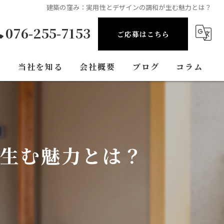
建築の窪み：実用性とデザインの調和が生む魅力とは？
076-255-7153
ご応募はこちら
問
当社を知る
会社概要
ブログ
コラム
正社員
経験者
が生む魅力とは？
現場作業員
現場監督
金沢市の建築