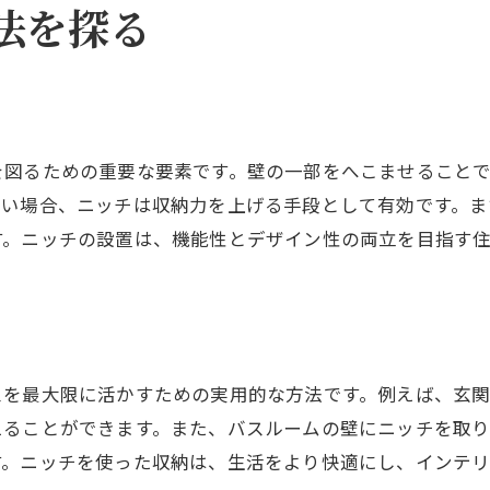
法を探る
ニッチ棚で空間を美しく見せる工夫
建築におけるニッチ棚の設置例
ニッチ棚が住宅に与える利便性
実例で見るニッチの建築効果
を図るための重要な要素です。壁の一部をへこませること
実例から見るニッチを活かした建築
たい場合、ニッチは収納力を上げる手段として有効です。ま
ニッチが建築にもたらす具体的効果
す。ニッチの設置は、機能性とデザイン性の両立を目指す
ニッチの活用に成功した建築事例
建築効果を高めるニッチの実例紹介
ニッチ利用で変わる建築空間の魅力
実際のニッチ施工が生む建築効果
スを最大限に活かすための実用的な方法です。例えば、玄
ニッチを取り入れる際の注意点
えることができます。また、バスルームの壁にニッチを取り
ニッチ設計で考慮すべき重要ポイント
す。ニッチを使った収納は、生活をより快適にし、インテリ