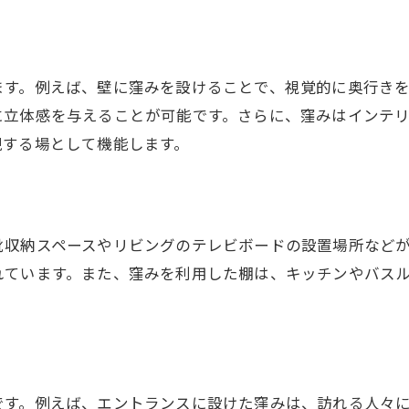
住宅建築におけるニッチの利点
建築ニッチの魅力とそのデメリット
ニッチの魅力と建築デザインへの影響
ます。例えば、壁に窪みを設けることで、視覚的に奥行き
建築におけるニッチのデメリットとは
に立体感を与えることが可能です。さらに、窪みはインテ
ニッチが与える建築効果の検証
現する場として機能します。
デメリットを克服するニッチ活用法
建築ニッチの利点と改善策
ニッチがもたらす建築トレンド
靴収納スペースやリビングのテレビボードの設置場所など
ニッチがもたらす新築の後悔とは
れています。また、窪みを利用した棚は、キッチンやバス
新築でのニッチ活用の落とし穴
後悔しないためのニッチ設計術
ニッチが新築に与える影響とは
新築でのニッチ設置のポイント
です。例えば、エントランスに設けた窪みは、訪れる人々