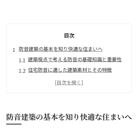
目次
防音建築の基本を知り快適な住まいへ
建築視点で考える防音の基礎知識と重要性
住宅防音に適した建築素材とその特徴
快適な住環境を守る建築防音のメリット
建築と防音技術の進化で実現する静かな暮
らし
防音建築の効果的な配置とプランニング
防音建築の基本を知り快適な住まいへ
建築から始める住宅防音の第一歩とは
能美市で選ぶ建築による防音対策法