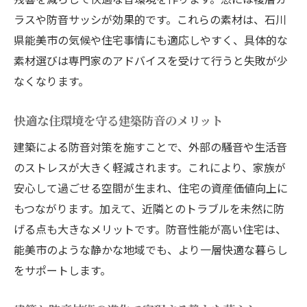
住宅騒音の悩み建築で解決する方法
ラスや防音サッシが効果的です。これらの素材は、石川
建築視点で解決する住宅の騒音問題
県能美市の気候や住宅事情にも適応しやすく、具体的な
建築防音で生活音を軽減するための工夫
素材選びは専門家のアドバイスを受けて行うと失敗が少
騒音トラブルを防ぐ建築設計のポイント
なくなります。
建築技術がもたらす住宅防音の効果
快適な住環境を守る建築防音のメリット
気になる騒音を抑える建築リフォーム術
建築による騒音対策の選び方と実践例
建築による防音対策を施すことで、外部の騒音や生活音
のストレスが大きく軽減されます。これにより、家族が
防音工事を成功させるポイント徹底解説
安心して過ごせる空間が生まれ、住宅の資産価値向上に
建築防音工事の流れと重要ポイント解説
もつながります。加えて、近隣とのトラブルを未然に防
失敗しないための建築防音工事チェックリ
げる点も大きなメリットです。防音性能が高い住宅は、
スト
能美市のような静かな地域でも、より一層快適な暮らし
建築段階から考える防音工事の準備方法
をサポートします。
建築と防音専門業者の連携が成功のカギ
防音工事の効果を高める建築の工夫