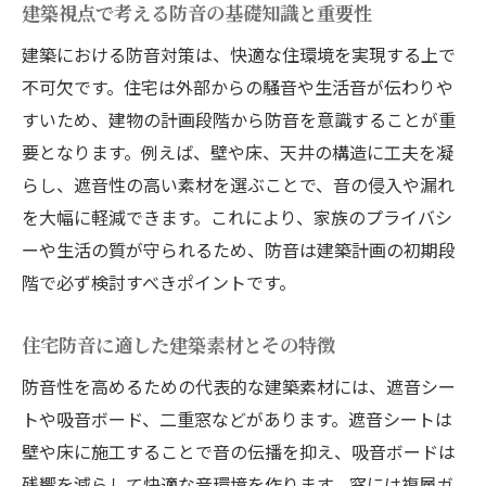
建築視点で考える防音の基礎知識と重要性
能美市の建築事情と防音対策の考え方
地元に合った建築防音工法の選び方
建築における防音対策は、快適な住環境を実現する上で
不可欠です。住宅は外部からの騒音や生活音が伝わりや
建築視点から見る能美市の防音要件
すいため、建物の計画段階から防音を意識することが重
能美市で実践できる建築防音の工夫
要となります。例えば、壁や床、天井の構造に工夫を凝
建築に活かす地域特性と防音素材の選定
らし、遮音性の高い素材を選ぶことで、音の侵入や漏れ
能美市の建築防音事例で学ぶ成功の秘訣
を大幅に軽減できます。これにより、家族のプライバシ
費用を抑える建築防音のコツとは
ーや生活の質が守られるため、防音は建築計画の初期段
建築防音で無駄な費用を抑えるポイント
階で必ず検討すべきポイントです。
費用対効果の高い建築防音工事の選択法
住宅防音に適した建築素材とその特徴
建築知識で賢く防音コストを管理する方法
低予算でも安心できる建築防音の工夫
防音性を高めるための代表的な建築素材には、遮音シー
トや吸音ボード、二重窓などがあります。遮音シートは
見積もり段階で注意したい建築防音費用
壁や床に施工することで音の伝播を抑え、吸音ボードは
建築防音で費用を抑える素材と工法の工夫
残響を減らして快適な音環境を作ります。窓には複層ガ