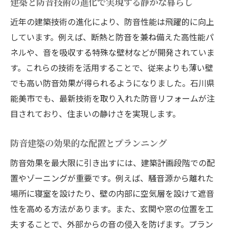
建築と防音技術の進化で実現する静かな暮らし
建築視点で押さえたい防音工事の注意点
近年の建築技術の進化により、防音性能は飛躍的に向上
建築の視点から見る防音工事の流れ
しています。例えば、断熱と防音を兼ね備えた高性能パ
建築防音工事の全体的な流れを解説
ネルや、音を吸収する特殊な壁材などが開発されていま
す。これらの技術を活用することで、従来よりも薄い壁
事前調査から始まる建築防音工事の工程
でも高い防音効果が得られるようになりました。石川県
建築現場での防音工事スケジュール管理術
能美市でも、最新技術を取り入れた防音リフォームが注
建築設計に基づいた防音工事の進め方
目されており、住まいの静けさを実現します。
建築と防音工事の連携がもたらすメリット
建築現場での防音工事の進行と確認ポイン
防音建築の効果的な配置とプランニング
ト
防音効果を最大限に引き出すには、建築計画段階での配
補助金活用で賢く防音リフォーム実現
置やゾーニングが重要です。例えば、騒音源から離れた
建築防音リフォームに使える補助金制度と
場所に寝室を設けたり、壁の内部に空気層を設けて遮音
は
性を高める方法があります。また、玄関や窓の位置を工
補助金申請を活かす建築防音リフォームの
夫することで、外部からの音の侵入を防げます。プラン