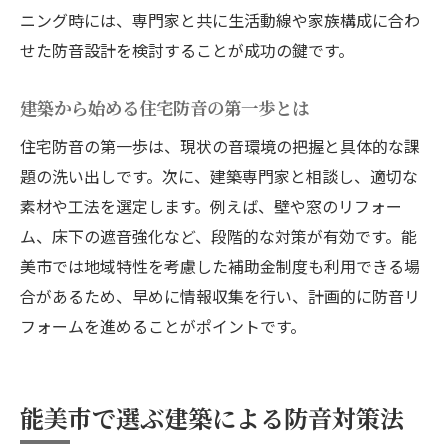
流れ
ニング時には、専門家と共に生活動線や家族構成に合わ
建築視点で考える補助金活用のポイント
せた防音設計を検討することが成功の鍵です。
補助金を受けやすい建築防音工事の条件
建築から始める住宅防音の第一歩とは
建築防音と補助金の上手な組み合わせ方
住宅防音の第一歩は、現状の音環境の把握と具体的な課
建築防音リフォームで失敗しない補助金活
題の洗い出しです。次に、建築専門家と相談し、適切な
用術
素材や工法を選定します。例えば、壁や窓のリフォー
納得できる建築防音の選び方ガイド
ム、床下の遮音強化など、段階的な対策が有効です。能
建築防音リフォームの選び方とその基準
美市では地域特性を考慮した補助金制度も利用できる場
理想の住まいを叶える建築防音のポイント
合があるため、早めに情報収集を行い、計画的に防音リ
建築防音業者選びで重視すべきこと
フォームを進めることがポイントです。
建築防音工法の違いと適した選択方法
建築防音リフォームで後悔しないためのコ
能美市で選ぶ建築による防音対策法
ツ
実体験から学ぶ建築防音の選び方と注意点