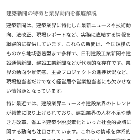
建築業界の最新ニュース収集法と活用術
建築新聞の特徴と業界動向を徹底解説
建築新聞電子版を活用した情報収集の極意
建築業界ニュース最近の傾向と注目点
建築新聞は、建築業界に特化した最新ニュースや技術動
向、法改正、現場レポートなど、実務に直結する情報を
建築新聞無料版をうまく使いこなす方法
網羅的に提供しています。これらの新聞は、全国規模の
建築新聞でキャリアアップに繋げる情報活
ものから地域密着型まで多様で、日刊建設工業新聞や建
用
設通信新聞、建設工業新聞などが代表的な存在です。業
建築新聞を選ぶメリットと活用ポイント
界の動向や景気感、主要プロジェクトの進捗状況など、
建築新聞を読むメリットと選び方の基準
現場担当者だけでなく経営層や営業担当者にも欠かせな
建築業界に強い新聞を選ぶポイント
い情報源となっています。
建築新聞電子版の利便性と実用性を比較
特に最近では、建設業界ニュースや建設業界のトレンド
建築新聞全国版と地域紙の情報比較
が頻繁に取り上げられており、建設業界の人材不足や働
建築新聞の購読で得られる実務的効果
き方改革、省エネ建築や脱炭素化といった社会的要請に
建築業界で避けたい会社の見極め方
関する動向も注目されています。これらの情報を体系的
建築新聞で読む危険サインの見抜き方