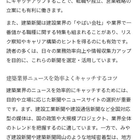
にキャッチアップすることで、転職や独立、営業戦略の
立案にも有利に働きます。
建築新聞情報からやばい会社を判断する
建築業界のブラック企業傾向とチェック法
また、建築新聞は建設業界の「やばい会社」や業界で一
建築新聞で法令順守や労働環境を確認
番儲かる職種に関する特集も組まれることがあり、リス
ク察知やキャリア構築のヒントを得るのにも有効です。
建築業界で信頼できる企業の特徴を探る
読者の多くは、日々の業務効率向上や情報収集力アップ
儲かる建築職種と収益アップの秘訣
を目的に、これらの新聞を選定・活用しています。
建築新聞で注目の儲かる職種を徹底分析
建築業界で高収益を目指すキャリア戦略
建築業界ニュースを効率よくキャッチするコツ
建築関連の資格取得と収入アップの関係
建築業界のニュースを効率的にキャッチするためには、
建築新聞から学ぶ独立・開業の成功事例
目的や立場に応じた新聞やニュースサイトの選択が重要
建築職種ごとの需要と将来性の比較
です。まず、建設工業新聞や建設通信新聞など全国対応
建築新聞を使いこなして情報力を高める
型の媒体は、国の政策や大規模プロジェクト、業界全体
建築新聞を活用した実務効率アップ術
のトレンドを把握するのに適しています。一方で、みや
ぎ建設新聞や建築新聞岡山のような地域密着型は、地方
建築新聞の比較で自分に最適な媒体を発見