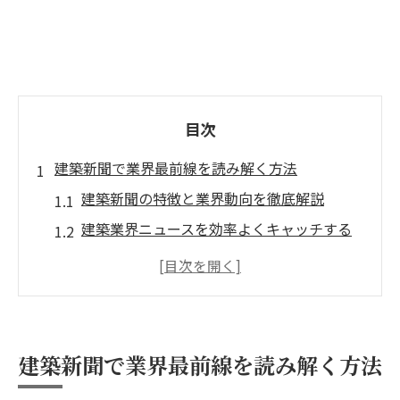
目次
建築新聞で業界最前線を読み解く方法
建築新聞の特徴と業界動向を徹底解説
建築業界ニュースを効率よくキャッチする
コツ
建築新聞電子版と紙版の活用ポイント
建築新聞で読む最新トレンドと注目記事
建築工業新聞など各紙の役割と違い
建築新聞で業界最前線を読み解く方法
最新の建築ニュースをつかむ実践術